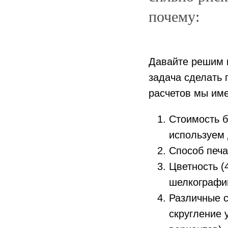
почему:
Давайте решим 
задача сделать 
расчетов мы им
Стоимость б
используем 
Способ печа
Цветность (4
шелкографии
Различные с
скругление 