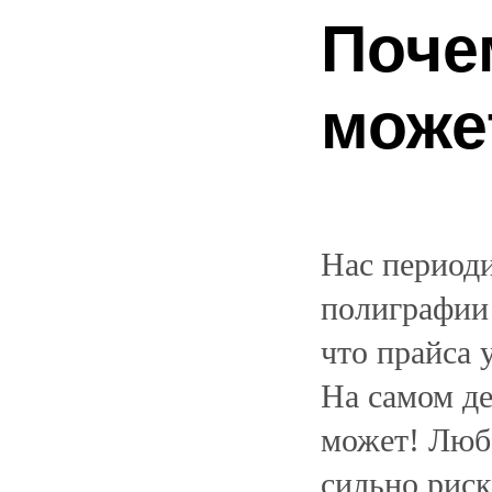
Поче
може
Нас периоди
полиграфии 
что прайса у
На самом де
может! Люб
сильно риск