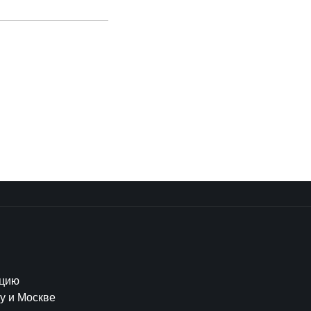
кцию
у и Москве