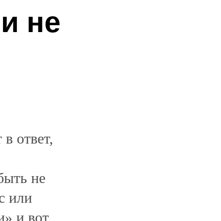
и не
?
 в ответ,
быть не
с или
и» и вот