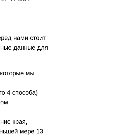
еред нами стоит
одные данные для
 которые мы
го 4 способа)
том
ние края,
еньшей мере 13