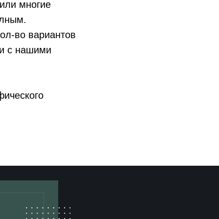
пили многие
олным.
кол-во вариантов
ии с нашими
фического