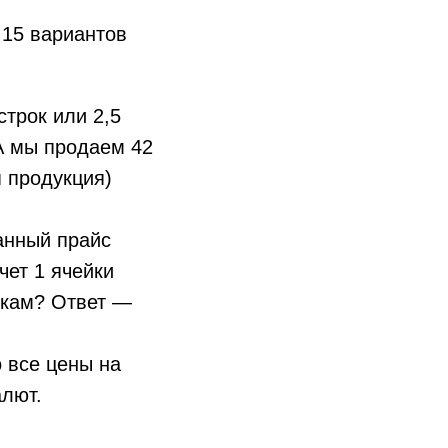
м 15 вариантов
строк или 2,5
 А мы продаем 42
я продукция)
анный прайс
чет 1 ячейки
иткам? Ответ —
о все цены на
алют.