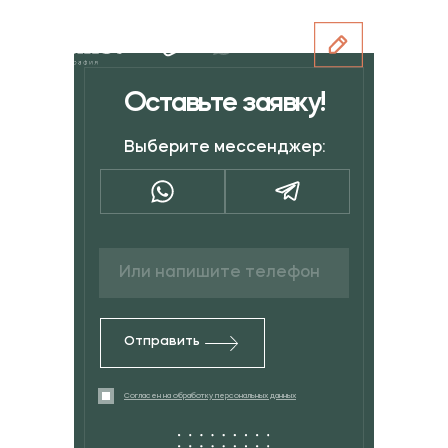
Оставьте заявку!
Выберите мессенджер:
Отправить
Согласен на обработку персональных данных